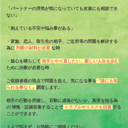
「パートナーの浮気が気になっていても友達にも相談でき
ない」
「抱えている不安や悩み事がある」
・家族、恋人、取引先の相手、ご近所等の問題を解決する
為に
判断の材料が必要
な時
・疑心を晴らして
相手とやり直したい、新しい人生を歩む
ために決断が必要な時
ご依頼者様の視点で問題を捉え、気になる事を
『誰にも知
られる事なく』
調査します。
相手の行動を把握し、言動に虚偽がないか、真実を知る為
の
情報・証拠収集することで
トラブルやリスクを回避
する
ことができます。
１人で悩まず、お気軽にご相談ください。