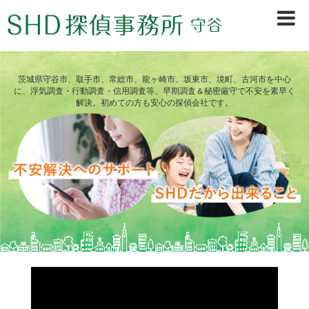
茨城県守谷市、取手市、常総市、龍ヶ崎市、坂東市、境町、古河市を中心
に、浮気調査・行動調査・信用調査等、早期調査＆秘密厳守で不安を素早く
解決。初めての方も安心の探偵会社です。