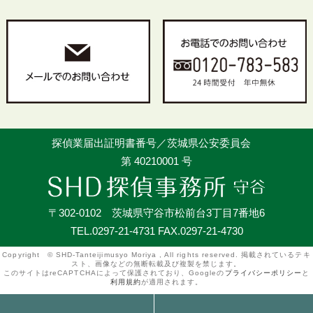
探偵業届出証明書番号／茨城県公安委員会
第 40210001 号
〒302-0102 茨城県守谷市松前台3丁目7番地6
TEL.0297-21-4731 FAX.0297-21-4730
Copyright © SHD-Tanteijimusyo Moriya , All rights reserved. 掲載されているテキ
スト、画像などの無断転載及び複製を禁じます。
このサイトはreCAPTCHAによって保護されており、Googleの
プライバシーポリシー
と
利用規約
が適用されます。