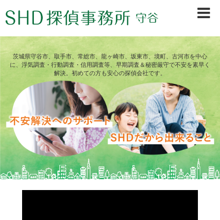
茨城県守谷市、取手市、常総市、龍ヶ崎市、坂東市、境町、古河市を中心
に、浮気調査・行動調査・信用調査等、早期調査＆秘密厳守で不安を素早く
解決。初めての方も安心の探偵会社です。