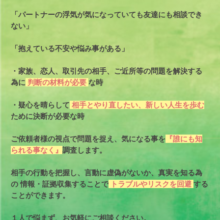
「パートナーの浮気が気になっていても友達にも相談でき
ない」
「抱えている不安や悩み事がある」
・家族、恋人、取引先の相手、ご近所等の問題を解決する
為に
判断の材料が必要
な時
・疑心を晴らして
相手とやり直したい、新しい人生を歩む
ために決断が必要な時
ご依頼者様の視点で問題を捉え、気になる事を
『誰にも知
られる事なく』
調査します。
相手の行動を把握し、言動に虚偽がないか、真実を知る為
の
情報・証拠収集することで
トラブルやリスクを回避
する
ことができます。
１人で悩まず、お気軽にご相談ください。