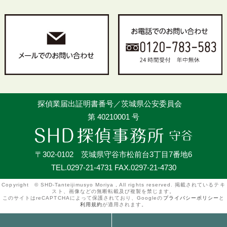
探偵業届出証明書番号／茨城県公安委員会
第 40210001 号
〒302-0102 茨城県守谷市松前台3丁目7番地6
TEL.0297-21-4731 FAX.0297-21-4730
Copyright © SHD-Tanteijimusyo Moriya , All rights reserved. 掲載されているテキ
スト、画像などの無断転載及び複製を禁じます。
このサイトはreCAPTCHAによって保護されており、Googleの
プライバシーポリシー
と
利用規約
が適用されます。