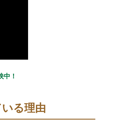
映中！
ている理由