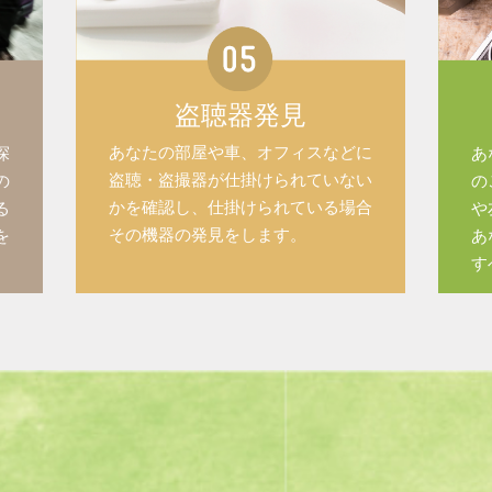
盗聴器発見
あなたの部屋や車、オフィスなどに
探
あ
盗聴・盗撮器が仕掛けられていない
の
の
かを確認し、仕掛けられている場合
る
や
その機器の発見をします。
を
あ
す