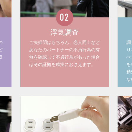
浮気調査
の
ご夫婦間はもちろん、恋人同士など
調
ど
あなたのパートナーの不貞行為の有
り
収
無を確認して不貞行為があった場合
べ
はその証拠を確実におさえます。
を
精
な