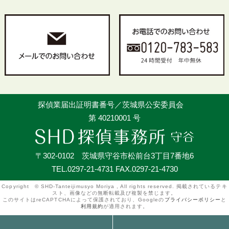
探偵業届出証明書番号／茨城県公安委員会
第 40210001 号
〒302-0102 茨城県守谷市松前台3丁目7番地6
TEL.0297-21-4731 FAX.0297-21-4730
Copyright © SHD-Tanteijimusyo Moriya , All rights reserved. 掲載されているテキ
スト、画像などの無断転載及び複製を禁じます。
このサイトはreCAPTCHAによって保護されており、Googleの
プライバシーポリシー
と
利用規約
が適用されます。