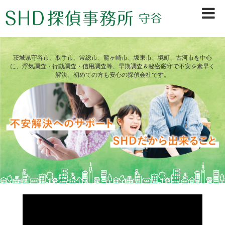
茨城県守谷市、取手市、常総市、龍ヶ崎市、坂東市、境町、古河市を中心
に、浮気調査・行動調査・信用調査等、早期調査＆秘密厳守で不安を素早く
解決。初めての方も安心の探偵会社です。