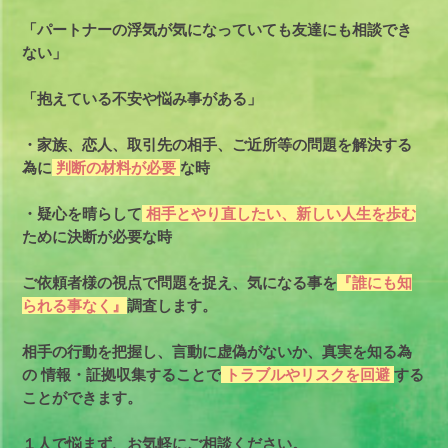
「パートナーの浮気が気になっていても友達にも相談でき
ない」
「抱えている不安や悩み事がある」
・家族、恋人、取引先の相手、ご近所等の問題を解決する
為に
判断の材料が必要
な時
・疑心を晴らして
相手とやり直したい、新しい人生を歩む
ために決断が必要な時
ご依頼者様の視点で問題を捉え、気になる事を
『誰にも知
られる事なく』
調査します。
相手の行動を把握し、言動に虚偽がないか、真実を知る為
の
情報・証拠収集することで
トラブルやリスクを回避
する
ことができます。
１人で悩まず、お気軽にご相談ください。