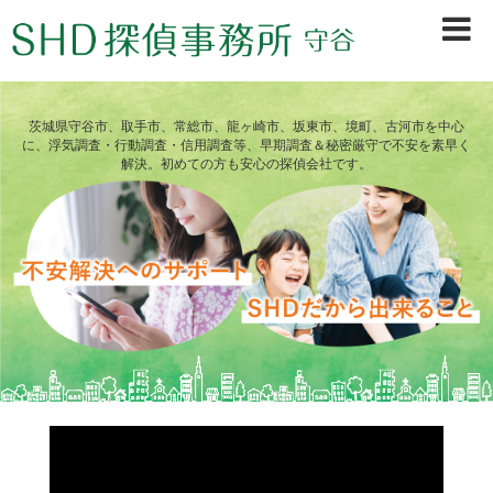
茨城県守谷市、取手市、常総市、龍ヶ崎市、坂東市、境町、古河市を中心
に、浮気調査・行動調査・信用調査等、早期調査＆秘密厳守で不安を素早く
解決。初めての方も安心の探偵会社です。