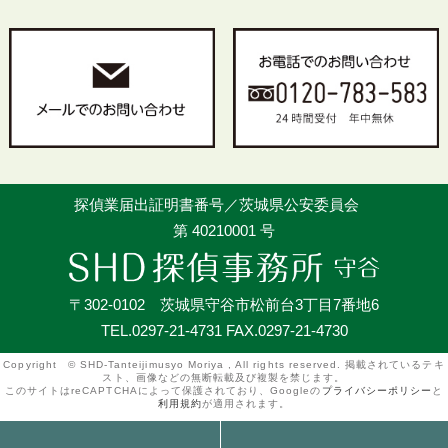
探偵業届出証明書番号／茨城県公安委員会
第 40210001 号
〒302-0102 茨城県守谷市松前台3丁目7番地6
TEL.0297-21-4731 FAX.0297-21-4730
Copyright © SHD-Tanteijimusyo Moriya , All rights reserved. 掲載されているテキ
スト、画像などの無断転載及び複製を禁じます。
このサイトはreCAPTCHAによって保護されており、Googleの
プライバシーポリシー
と
利用規約
が適用されます。