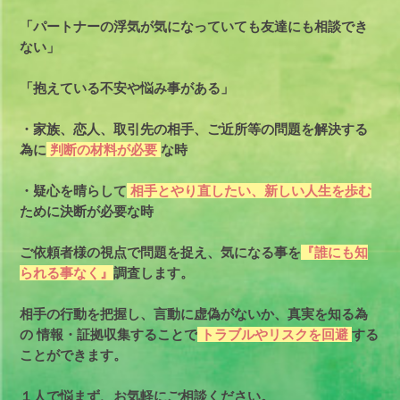
「パートナーの浮気が気になっていても友達にも相談でき
ない」
「抱えている不安や悩み事がある」
・家族、恋人、取引先の相手、ご近所等の問題を解決する
為に
判断の材料が必要
な時
・疑心を晴らして
相手とやり直したい、新しい人生を歩む
ために決断が必要な時
ご依頼者様の視点で問題を捉え、気になる事を
『誰にも知
られる事なく』
調査します。
相手の行動を把握し、言動に虚偽がないか、真実を知る為
の
情報・証拠収集することで
トラブルやリスクを回避
する
ことができます。
１人で悩まず、お気軽にご相談ください。