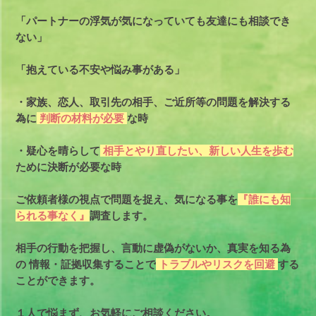
「パートナーの浮気が気になっていても友達にも相談でき
ない」
「抱えている不安や悩み事がある」
・家族、恋人、取引先の相手、ご近所等の問題を解決する
為に
判断の材料が必要
な時
・疑心を晴らして
相手とやり直したい、新しい人生を歩む
ために決断が必要な時
ご依頼者様の視点で問題を捉え、気になる事を
『誰にも知
られる事なく』
調査します。
相手の行動を把握し、言動に虚偽がないか、真実を知る為
の
情報・証拠収集することで
トラブルやリスクを回避
する
ことができます。
１人で悩まず、お気軽にご相談ください。