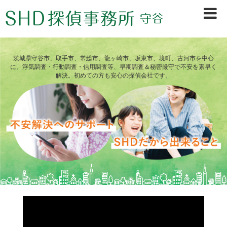
茨城県守谷市、取手市、常総市、龍ヶ崎市、坂東市、境町、古河市を中心
に、浮気調査・行動調査・信用調査等、早期調査＆秘密厳守で不安を素早く
解決。初めての方も安心の探偵会社です。