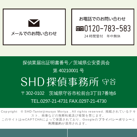
探偵業届出証明書番号／茨城県公安委員会
第 40210001 号
〒302-0102 茨城県守谷市松前台3丁目7番地6
TEL.0297-21-4731 FAX.0297-21-4730
Copyright © SHD-Tanteijimusyo Moriya , All rights reserved. 掲載されているテキ
スト、画像などの無断転載及び複製を禁じます。
このサイトはreCAPTCHAによって保護されており、Googleの
プライバシーポリシー
と
利用規約
が適用されます。