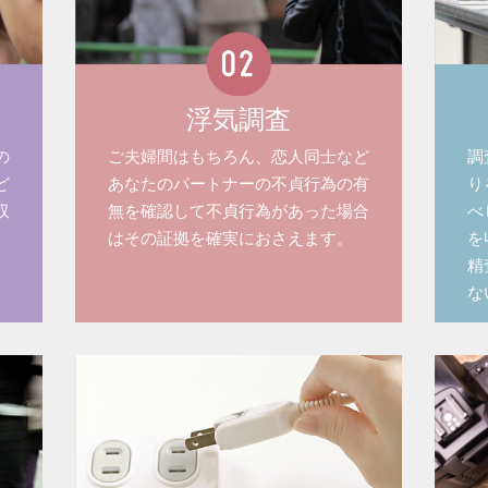
浮気調査
の
ご夫婦間はもちろん、恋人同士など
調
ど
あなたのパートナーの不貞行為の有
り
収
無を確認して不貞行為があった場合
べ
はその証拠を確実におさえます。
を
精
な