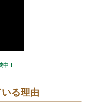
映中！
ている理由