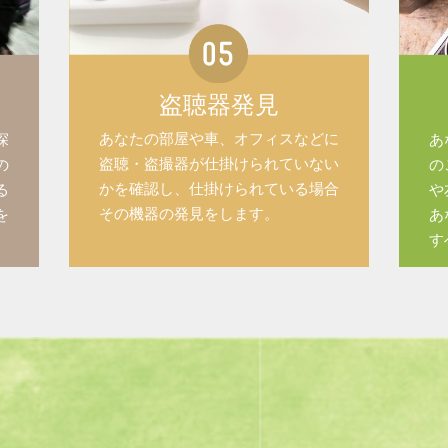
盗聴器発見
あなたの部屋や車、オフィスなどに
探
あ
盗聴・盗撮器が仕掛けられていない
の
の
かを確認し、仕掛けられている場合
る
や
その機器の発見をします。
を
あ
す