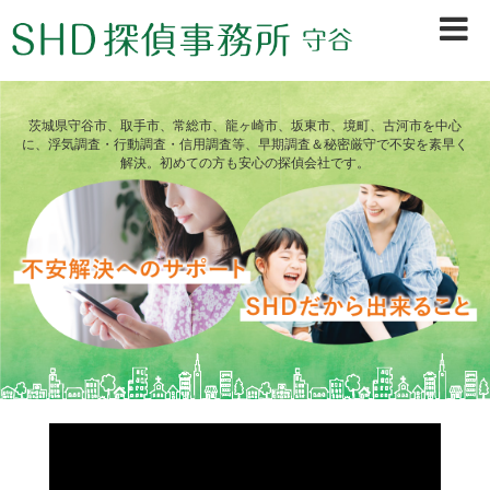
茨城県守谷市、取手市、常総市、龍ヶ崎市、坂東市、境町、古河市を中心
に、浮気調査・行動調査・信用調査等、早期調査＆秘密厳守で不安を素早く
解決。初めての方も安心の探偵会社です。