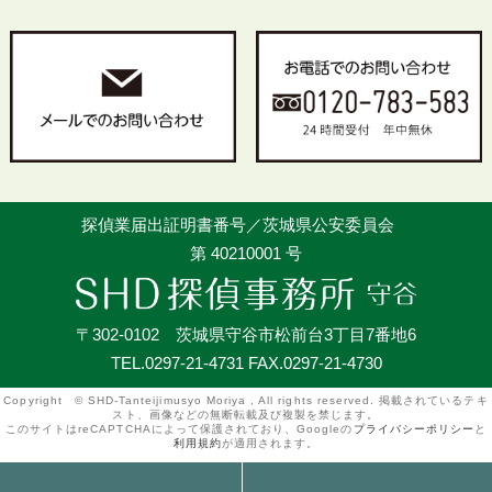
探偵業届出証明書番号／茨城県公安委員会
第 40210001 号
〒302-0102 茨城県守谷市松前台3丁目7番地6
TEL.0297-21-4731 FAX.0297-21-4730
Copyright © SHD-Tanteijimusyo Moriya , All rights reserved. 掲載されているテキ
スト、画像などの無断転載及び複製を禁じます。
このサイトはreCAPTCHAによって保護されており、Googleの
プライバシーポリシー
と
利用規約
が適用されます。