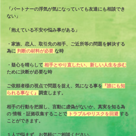
「パートナーの浮気が気になっていても友達にも相談でき
ない」
「抱えている不安や悩み事がある」
・家族、恋人、取引先の相手、ご近所等の問題を解決する
為に
判断の材料が必要
な時
・疑心を晴らして
相手とやり直したい、新しい人生を歩む
ために決断が必要な時
ご依頼者様の視点で問題を捉え、気になる事を
『誰にも知
られる事なく』
調査します。
相手の行動を把握し、言動に虚偽がないか、真実を知る為
の
情報・証拠収集することで
トラブルやリスクを回避
する
ことができます。
１人で悩まず、お気軽にご相談ください。