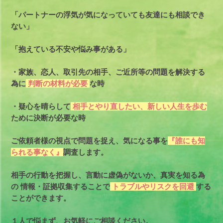
「パートナーの浮気が気になっていても友達にも相談でき
ない」
「抱えている不安や悩み事がある」
・家族、恋人、取引先の相手、ご近所等の問題を解決する
為に
判断の材料が必要
な時
・疑心を晴らして
相手とやり直したい、新しい人生を歩む
ために決断が必要な時
ご依頼者様の視点で問題を捉え、気になる事を
『誰にも知
られる事なく』
調査します。
相手の行動を把握し、言動に虚偽がないか、真実を知る為
の
情報・証拠収集することで
トラブルやリスクを回避
する
ことができます。
１人で悩まず、お気軽にご相談ください。