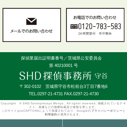
探偵業届出証明書番号／茨城県公安委員会
第 40210001 号
〒302-0102 茨城県守谷市松前台3丁目7番地6
TEL.0297-21-4731 FAX.0297-21-4730
Copyright © SHD-Tanteijimusyo Moriya , All rights reserved. 掲載されているテキ
スト、画像などの無断転載及び複製を禁じます。
このサイトはreCAPTCHAによって保護されており、Googleの
プライバシーポリシー
と
利用規約
が適用されます。