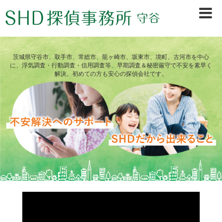
茨城県守谷市、取手市、常総市、龍ヶ崎市、坂東市、境町、古河市を中心
に、浮気調査・行動調査・信用調査等、早期調査＆秘密厳守で不安を素早く
解決。初めての方も安心の探偵会社です。