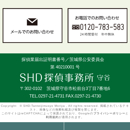
探偵業届出証明書番号／茨城県公安委員会
第 40210001 号
〒302-0102 茨城県守谷市松前台3丁目7番地6
TEL.0297-21-4731 FAX.0297-21-4730
Copyright © SHD-Tanteijimusyo Moriya , All rights reserved. 掲載されているテキ
スト、画像などの無断転載及び複製を禁じます。
このサイトはreCAPTCHAによって保護されており、Googleの
プライバシーポリシー
と
利用規約
が適用されます。