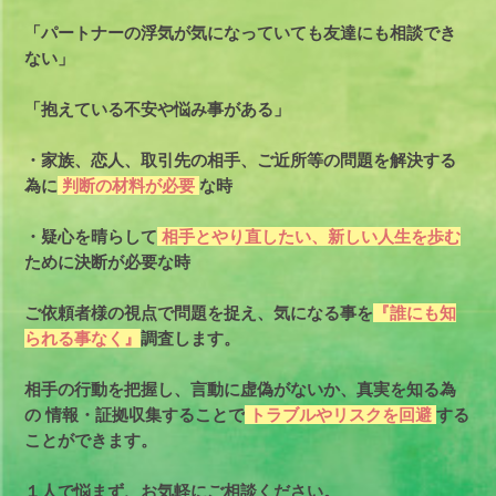
「パートナーの浮気が気になっていても友達にも相談でき
ない」
「抱えている不安や悩み事がある」
・家族、恋人、取引先の相手、ご近所等の問題を解決する
為に
判断の材料が必要
な時
・疑心を晴らして
相手とやり直したい、新しい人生を歩む
ために決断が必要な時
ご依頼者様の視点で問題を捉え、気になる事を
『誰にも知
られる事なく』
調査します。
相手の行動を把握し、言動に虚偽がないか、真実を知る為
の
情報・証拠収集することで
トラブルやリスクを回避
する
ことができます。
１人で悩まず、お気軽にご相談ください。