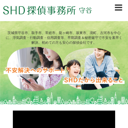
茨城県守谷市、取手市、常総市、龍ヶ崎市、坂東市、境町、古河市を中心
に、浮気調査・行動調査・信用調査等、早期調査＆秘密厳守で不安を素早く
解決。初めての方も安心の探偵会社です。