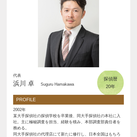
代表
探偵暦
浜川 卓
Suguru Hamakawa
20年
PROFILE
2002年
某大手探偵社の探偵学校を卒業後、同大手探偵社の本社に入
社。主に極秘調査を担当、経験を積み、本部調査部責任者を
務める。
同大手探偵社の代理店にて新たに修行し、日本全国はもちろ