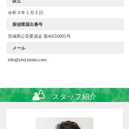
設立
令和 3 年 1 月 5 日
探偵業届出番号
茨城県公安委員会 第40210001号
メール
info@shd-tantei.com
スタッフ紹介