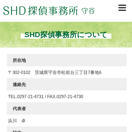
茨城県守谷市、取手市、常総市、龍ヶ崎市、坂東市、境町、古河市を中心に、浮
気調査・行動調査・信用調査等、早期調査＆秘密厳守で不安を素早く解決。初め
ての方も安心の探偵会社です。
SHD探偵事務所について
所在地
〒302-0102 茨城県守谷市松前台三丁目7番地6
連絡先
TEL.0297-21-4731 / FAX.0297-21-4730
代表者
浜川 卓