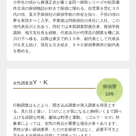
小学生の頃から横溝正史が書く金田一耕助シリーズや松田優
作主演の探偵物語が好きで探偵に憧れる。
自営業を営む３０
代の頃、某大手探偵社の探偵学校の存在を知り、子供の頃の
夢を実現すべく入学。
卒業後は同探偵社の本社に入社。この
頃代表浜川と出会う。
同社では本部調査部責任者、探偵学校
講師、地方支社長を経験。
代表浜川が代理店の開業を機に浜
川の下へ移る。
以降は東京で約１０年、副代表として代表浜
川を支え続け、
現在も引き続き、ＳＨＤ探偵事務所の副代表
を務める。
Y・K
女性調査員
探偵暦
10年
行動調査はもとより、聞き込み調査や潜入調査を得意とす
る。見た目と違い、1つのことが気になると納得いくまで調べ
上げる頑固な性格。趣味は料理と運動。（ゴルフ・ヨガ）
対
象者によっては、女性の視点が重要な場合が多々あります。
男性が多い探偵業界、ただの女探偵ではなく、必要不可欠と
言われる女探偵を目指して頑張っています！