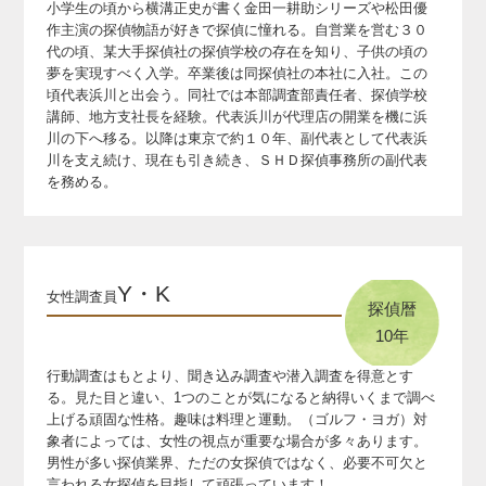
小学生の頃から横溝正史が書く金田一耕助シリーズや松田優
作主演の探偵物語が好きで探偵に憧れる。
自営業を営む３０
代の頃、某大手探偵社の探偵学校の存在を知り、子供の頃の
夢を実現すべく入学。
卒業後は同探偵社の本社に入社。この
頃代表浜川と出会う。
同社では本部調査部責任者、探偵学校
講師、地方支社長を経験。
代表浜川が代理店の開業を機に浜
川の下へ移る。
以降は東京で約１０年、副代表として代表浜
川を支え続け、
現在も引き続き、ＳＨＤ探偵事務所の副代表
を務める。
Y・K
女性調査員
探偵暦
10年
行動調査はもとより、聞き込み調査や潜入調査を得意とす
る。見た目と違い、1つのことが気になると納得いくまで調べ
上げる頑固な性格。趣味は料理と運動。（ゴルフ・ヨガ）
対
象者によっては、女性の視点が重要な場合が多々あります。
男性が多い探偵業界、ただの女探偵ではなく、必要不可欠と
言われる女探偵を目指して頑張っています！