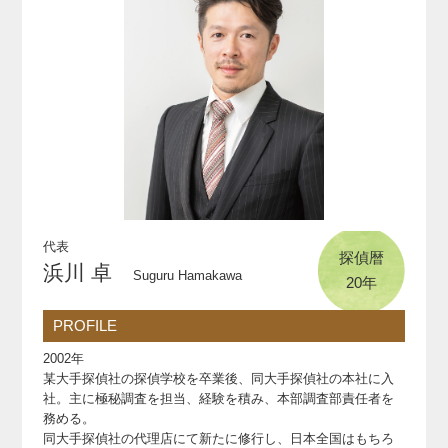
代表
探偵暦
浜川 卓
Suguru Hamakawa
20年
PROFILE
2002年
某大手探偵社の探偵学校を卒業後、同大手探偵社の本社に入
社。主に極秘調査を担当、経験を積み、本部調査部責任者を
務める。
同大手探偵社の代理店にて新たに修行し、日本全国はもちろ