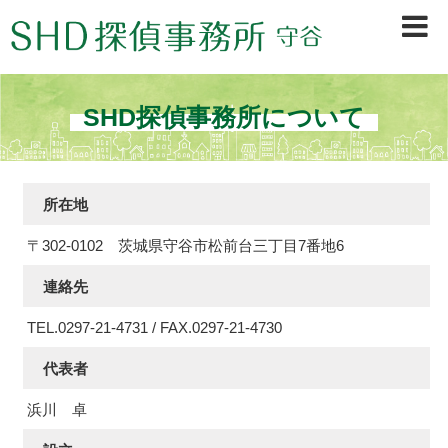
茨城県守谷市、取手市、常総市、龍ヶ崎市、坂東市、境町、古河市を中心に、浮
気調査・行動調査・信用調査等、早期調査＆秘密厳守で不安を素早く解決。初め
ての方も安心の探偵会社です。
SHD探偵事務所について
所在地
〒302-0102 茨城県守谷市松前台三丁目7番地6
連絡先
TEL.0297-21-4731 / FAX.0297-21-4730
代表者
浜川 卓