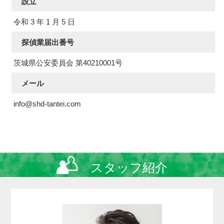
設立
令和 3 年 1 月 5 日
探偵業届出番号
茨城県公安委員会 第40210001号
メール
info@shd-tantei.com
スタッフ紹介