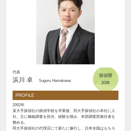
代表
探偵暦
浜川 卓
Suguru Hamakawa
20年
PROFILE
2002年
某大手探偵社の探偵学校を卒業後、同大手探偵社の本社に入
社。主に極秘調査を担当、経験を積み、本部調査部責任者を
務める。
同大手探偵社の代理店にて新たに修行し、日本全国はもちろ