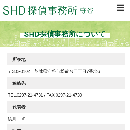
茨城県守谷市、取手市、常総市、龍ヶ崎市、坂東市、境町、古河市を中心に、浮
気調査・行動調査・信用調査等、早期調査＆秘密厳守で不安を素早く解決。初め
ての方も安心の探偵会社です。
SHD探偵事務所について
所在地
〒302-0102 茨城県守谷市松前台三丁目7番地6
連絡先
TEL.0297-21-4731 / FAX.0297-21-4730
代表者
浜川 卓