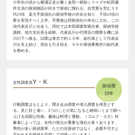
小学生の頃から横溝正史が書く金田一耕助シリーズや松田優
作主演の探偵物語が好きで探偵に憧れる。
自営業を営む３０
代の頃、某大手探偵社の探偵学校の存在を知り、子供の頃の
夢を実現すべく入学。
卒業後は同探偵社の本社に入社。この
頃代表浜川と出会う。
同社では本部調査部責任者、探偵学校
講師、地方支社長を経験。
代表浜川が代理店の開業を機に浜
川の下へ移る。
以降は東京で約１０年、副代表として代表浜
川を支え続け、
現在も引き続き、ＳＨＤ探偵事務所の副代表
を務める。
Y・K
女性調査員
探偵暦
10年
行動調査はもとより、聞き込み調査や潜入調査を得意とす
る。見た目と違い、1つのことが気になると納得いくまで調べ
上げる頑固な性格。趣味は料理と運動。（ゴルフ・ヨガ）
対
象者によっては、女性の視点が重要な場合が多々あります。
男性が多い探偵業界、ただの女探偵ではなく、必要不可欠と
言われる女探偵を目指して頑張っています！