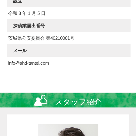
設立
令和 3 年 1 月 5 日
探偵業届出番号
茨城県公安委員会 第40210001号
メール
info@shd-tantei.com
スタッフ紹介