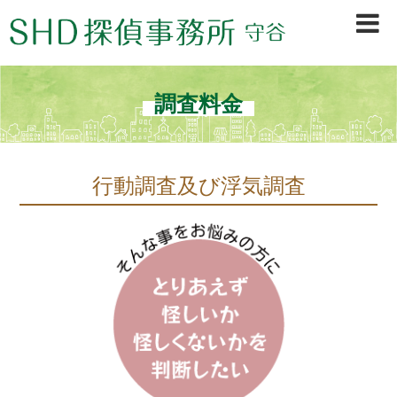
茨城県守谷市、取手市、常総市、龍ヶ崎市、坂東市、境町、古河市を中心に、浮
気調査・行動調査・信用調査等、早期調査＆秘密厳守で不安を素早く解決。初め
ての方も安心の探偵会社です。
調査料金
行動調査及び浮気調査