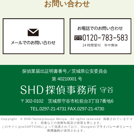
お問い合わせ
探偵業届出証明書番号／茨城県公安委員会
第 40210001 号
〒302-0102 茨城県守谷市松前台3丁目7番地6
TEL.0297-21-4731 FAX.0297-21-4730
Copyright © SHD-Tanteijimusyo Moriya , All rights reserved. 掲載されているテキ
スト、画像などの無断転載及び複製を禁じます。
このサイトはreCAPTCHAによって保護されており、Googleの
プライバシーポリシー
と
利用規約
が適用されます。