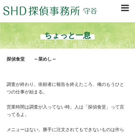
茨城県守谷市、取手市、常総市、龍ヶ崎市、坂東市、境町、古河市を中心に、浮
気調査・行動調査・信用調査等、早期調査＆秘密厳守で不安を素早く解決。初め
ての方も安心の探偵会社です。
ちょっと一息
探偵食堂 ～菜めし～
調査が終わり、依頼者に報告を終えたころ、俺のもうひと
つの仕事が始まる。
営業時間は調査が入ってない時。人は「探偵食堂」って言
ってるよ。
メニューはない。勝手に注文されてもできないものは作ら