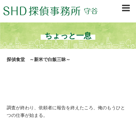
茨城県守谷市、取手市、常総市、龍ヶ崎市、坂東市、境町、古河市を中心に、浮
気調査・行動調査・信用調査等、早期調査＆秘密厳守で不安を素早く解決。初め
ての方も安心の探偵会社です。
ちょっと一息
探偵食堂 ～新米で白飯三昧～
調査が終わり、依頼者に報告を終えたころ、俺のもうひと
つの仕事が始まる。