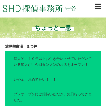
茨城県守谷市、取手市、常総市、龍ヶ崎市、坂東市、境町、古河市を中心に、浮
気調査・行動調査・信用調査等、早期調査＆秘密厳守で不安を素早く解決。初め
ての方も安心の探偵会社です。
ちょっと一息
濃厚鶏白湯 まつ井
個人的に１０年以上お付き合いさせていただいて
いる知人が、今回タンメンのお店をオープン！
いやぁ、おめでたい！！！
プレオープンにご招待いただき、先日行ってきま
した。