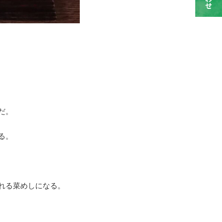
だ。
る。
れる菜めしになる。