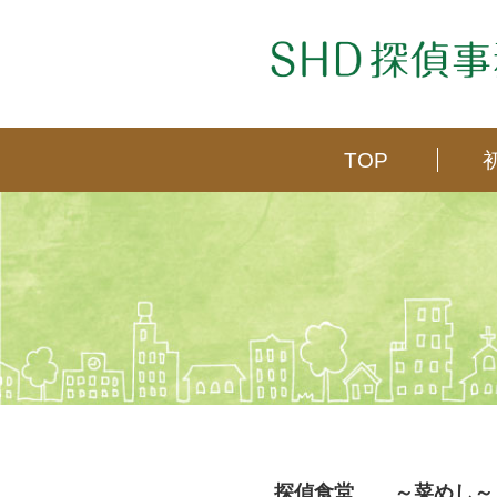
茨城県守谷市、取手市、常総市、龍ヶ崎市、坂東市、
TOP
探偵食堂 ～菜めし～