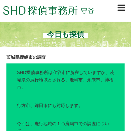
茨城県守谷市、取手市、常総市、龍ヶ崎市、坂東市、境町、古河市を中心に、浮
気調査・行動調査・信用調査等、早期調査＆秘密厳守で不安を素早く解決。初め
ての方も安心の探偵会社です。
今日も探偵
茨城県鹿嶋市の調査
SHD探偵事務所は守谷市
に所在していますが、茨
城県の鹿行地域とされる、鹿嶋市、潮来市、神栖
市、
行方市、鉾田市にも対応します。
今回は、鹿行地域の１つ鹿嶋市での調査につい
て。